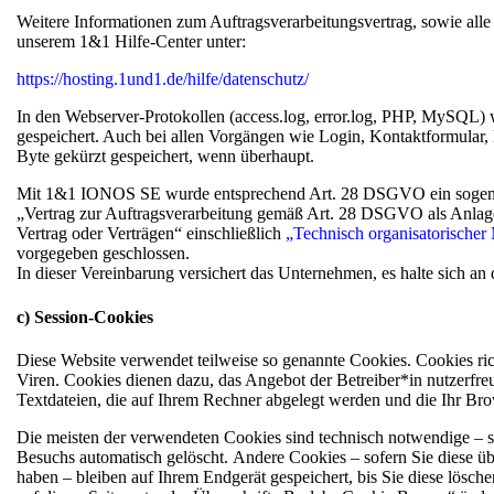
Weitere Informationen zum Auftragsverarbeitungsvertrag, sowie all
unserem 1&1 Hilfe-Center unter:
https://hosting.1und1.de/hilfe/datenschutz/
In den Webserver-Protokollen (access.log, error.log, PHP, MySQL) 
gespeichert. Auch bei allen Vorgängen wie Login, Kontaktformula
Byte gekürzt gespeichert, wenn überhaupt.
Mit 1&1 IONOS SE wurde entsprechend Art. 28 DSGVO ein sogen
„Vertrag zur Auftragsverarbeitung gemäß Art. 28 DSGVO als Anlag
Vertrag oder Verträgen“ einschließlich
„Technisch organisatorisch
vorgegeben geschlossen.
In dieser Vereinbarung versichert das Unternehmen, es halte sich a
c) Session-Cookies
Diese Website verwendet teilweise so genannte Cookies. Cookies ri
Viren. Cookies dienen dazu, das Angebot der Betreiber*in nutzerfreu
Textdateien, die auf Ihrem Rechner abgelegt werden und die Ihr Bro
Die meisten der verwendeten Cookies sind technisch notwendige – 
Besuchs automatisch gelöscht. Andere Cookies – sofern Sie diese ü
haben – bleiben auf Ihrem Endgerät gespeichert, bis Sie diese lösch