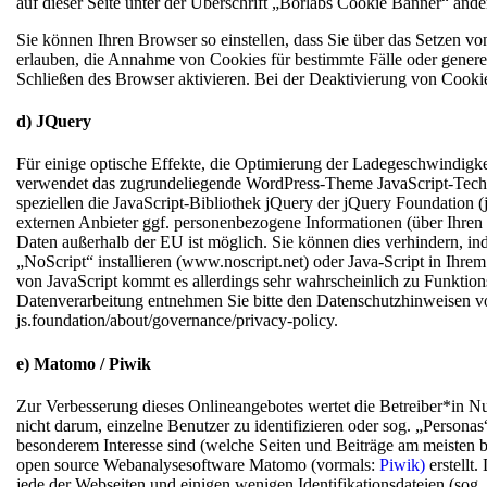
auf dieser Seite unter der Überschrift „Borlabs Cookie Banner“ ände
Sie können Ihren Browser so einstellen, dass Sie über das Setzen v
erlauben, die Annahme von Cookies für bestimmte Fälle oder genere
Schließen des Browser aktivieren. Bei der Deaktivierung von Cookies
d) JQuery
Für einige optische Effekte, die Optimierung der Ladegeschwindigkei
verwendet das zugrundeliegende WordPress-Theme JavaScript-Tech
speziellen die JavaScript-Bibliothek jQuery der jQuery Foundation (j
externen Anbieter ggf. personenbezogene Informationen (über Ihren 
Daten außerhalb der EU ist möglich. Sie können dies verhindern, in
„NoScript“ installieren (www.noscript.net) oder Java-Script in Ihr
von JavaScript kommt es allerdings sehr wahrscheinlich zu Funktio
Datenverarbeitung entnehmen Sie bitte den Datenschutzhinweisen vo
js.foundation/about/governance/privacy-policy.
e) Matomo / Piwik
Zur Verbesserung dieses Onlineangebotes wertet die Betreiber*in Nu
nicht darum, einzelne Benutzer zu identifizieren oder sog. „Personas
besonderem Interesse sind (welche Seiten und Beiträge am meisten b
open source Webanalysesoftware Matomo (vormals:
Piwik)
erstellt.
jede der Webseiten und einigen wenigen Identifikationsdateien (sog. 