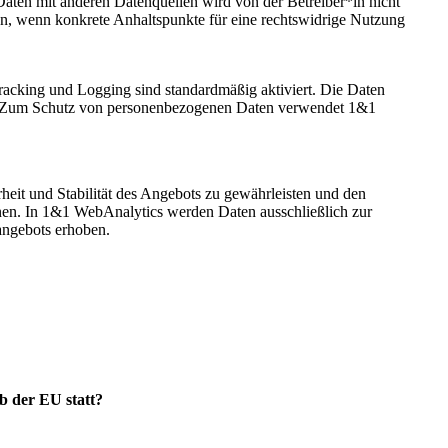
Daten mit anderen Datenquellen wird von der Betreiber*in nicht
en, wenn konkrete Anhaltspunkte für eine rechtswidrige Nutzung
Tracking und Logging sind standardmäßig aktiviert. Die Daten
lt. Zum Schutz von personenbezogenen Daten verwendet 1&1
heit und Stabilität des Angebots zu gewährleisten und den
nen. In 1&1 WebAnalytics werden Daten ausschließlich zur
angebots erhoben.
b der EU statt?