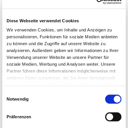
und wie wir personenbezogene Daten verarbeiten.
Bitte geben Sie Ihre Einwilligungs-ID und das Datum an,
wenn Sie uns bezüglich Ihrer Einwilligung kontaktieren.
Diese Webseite verwendet Cookies
Ihre Einwilligung trifft auf die folgenden Domains zu:
Wir verwenden Cookies, um Inhalte und Anzeigen zu
minnaundwilli.de
personalisieren, Funktionen für soziale Medien anbieten
Ihr aktueller Zustand: Ablehnen.
zu können und die Zugriffe auf unsere Website zu
Einwilligung ändern
analysieren. Außerdem geben wir Informationen zu Ihrer
Verwendung unserer Website an unsere Partner für
Die Cookie-Erklärung wurde das letzte Mal am 20/07/2026
von
Cookiebot
aktualisiert:
soziale Medien, Werbung und Analysen weiter. Unsere
Partner führen diese Informationen möglicherweise mit
weiteren Daten zusammen, die Sie ihnen bereitgestellt
Notwendig (2)
haben oder die sie im Rahmen Ihrer Nutzung der Dienste
Notwendige Cookies helfen dabei, eine Webseite nutzbar
gesammelt haben.
Einwilligungsauswahl
zu machen, indem sie Grundfunktionen wie
Notwendig
Seitennavigation und Zugriff auf sichere Bereiche der
Webseite ermöglichen. Die Webseite kann ohne diese
Cookies nicht richtig funktionieren.
Präferenzen
Maximale
Name
Anbieter
Zweck
Speicherdaue